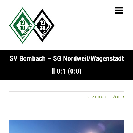
Zum
Inhalt
springen
SV Bombach – SG Nordweil/Wagenstadt
ll 0:1 (0:0)
Zurück
Vor
Zeige
grösseres