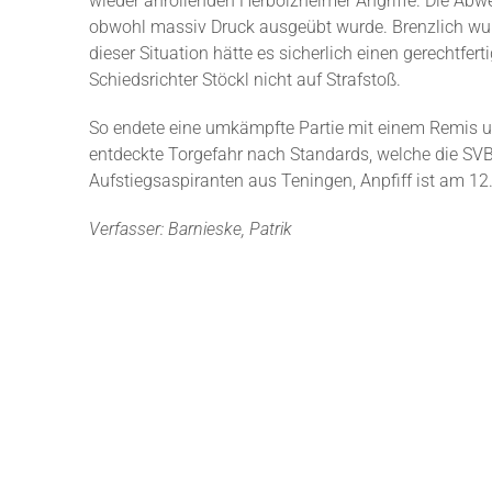
wieder anrollenden Herbolzheimer Angriffe. Die Abw
obwohl massiv Druck ausgeübt wurde. Brenzlich wurd
dieser Situation hätte es sicherlich einen gerechtf
Schiedsrichter Stöckl nicht auf Strafstoß.
So endete eine umkämpfte Partie mit einem Remis und
entdeckte Torgefahr nach Standards, welche die SVB
Aufstiegsaspiranten aus Teningen, Anpfiff ist am 1
Verfasser: Barnieske, Patrik