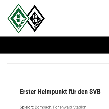
Zum
Inhalt
springen
Erster Heimpunkt für den SVB
Spielort:
Bombach, Forlenwald-Stadion