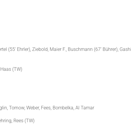
tel (55‘ Ehrler), Ziebold, Maier F., Buschmann (67‘ Bührer), Gashi
, Haas (TW)
Hüglin, Tornow, Weber, Fees, Bombelka, Al Tamar
ehring, Rees (TW)