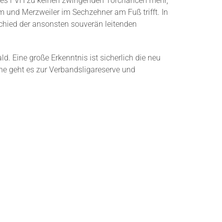
e des FVH zu keinen zwingenden Torchancen mehr,
 und Merzweiler im Sechzehner am Fuß trifft. In
tschied der ansonsten souverän leitenden
. Eine große Erkenntnis ist sicherlich die neu
he geht es zur Verbandsligareserve und