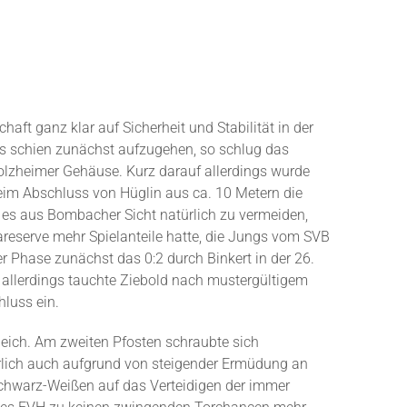
t ganz klar auf Sicherheit und Stabilität in der
es schien zunächst aufzugehen, so schlug das
olzheimer Gehäuse. Kurz darauf allerdings wurde
eim Abschluss von Hüglin aus ca. 10 Metern die
lt es aus Bombacher Sicht natürlich zu vermeiden,
gareserve mehr Spielanteile hatte, die Jungs vom SVB
er Phase zunächst das 0:2 durch Binkert in der 26.
 allerdings tauchte Ziebold nach mustergültigem
luss ein.
leich. Am zweiten Pfosten schraubte sich
erlich auch aufgrund von steigender Ermüdung an
e Schwarz-Weißen auf das Verteidigen der immer