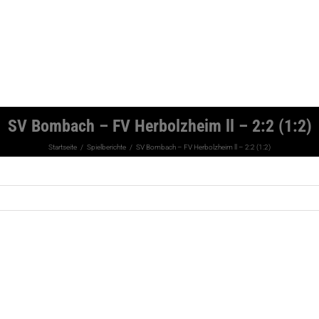
SV Bombach – FV Herbolzheim ll – 2:2 (1:2)
Startseite
Spielberichte
SV Bombach – FV Herbolzheim ll – 2:2 (1:2)