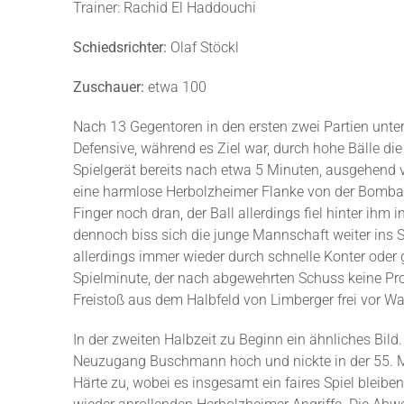
Trainer: Rachid El Haddouchi
Schiedsrichter:
Olaf Stöckl
Zuschauer:
etwa 100
Nach 13 Gegentoren in den ersten zwei Partien unte
Defensive, während es Ziel war, durch hohe Bälle d
Spielgerät bereits nach etwa 5 Minuten, ausgehend
eine harmlose Herbolzheimer Flanke von der Bombach
Finger noch dran, der Ball allerdings fiel hinter ih
dennoch biss sich die junge Mannschaft weiter ins S
allerdings immer wieder durch schnelle Konter oder g
Spielminute, der nach abgewehrten Schuss keine Pro
Freistoß aus dem Halbfeld von Limberger frei vor W
In der zweiten Halbzeit zu Beginn ein ähnliches Bil
Neuzugang Buschmann hoch und nickte in der 55. Mi
Härte zu, wobei es insgesamt ein faires Spiel bleib