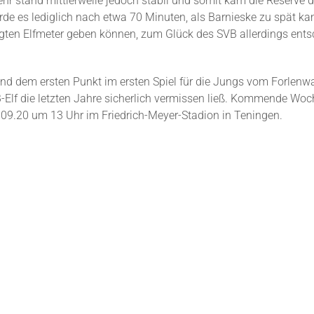
ehr stand mittlerweile jedoch stabil und somit kam die Reserv
e es lediglich nach etwa 70 Minuten, als Barnieske zu spät kam
ertigten Elfmeter geben können, zum Glück des SVB allerdings en
 dem ersten Punkt im ersten Spiel für die Jungs vom Forlenwald
-Elf die letzten Jahre sicherlich vermissen ließ. Kommende Woc
2.09.20 um 13 Uhr im Friedrich-Meyer-Stadion in Teningen.