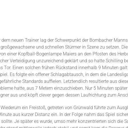
r dem neuen Trainer lag der Schwerpunkt der Bombacher Mannschaf
ie großgewachsene und schnellen Stürmer in Szene zu setzen. Di
 von einer Kopfball-Bogenlampe Maiers an den Pfosten des Herb
er Verteidigung unzureichend geklärt und so hatte Schilling b
m ins Tor. Einen solchen frühen Rückstand innerhalb 9 Minuten ga
piel. Es folgte ein offener Schlagabtausch, in dem die Landesli
efährliche Standards auffielen. Letztendlich resultierte aus dies
bleme hatte, aus 7 Metern einzuschieben. Nur 5 Minuten später
agner aus und köpft clever gegen dessen Laufrichtung zum Ansch
d. Wiederum ein Freistoß, getreten von Grünwald führte zum Ausg
nute aus kurzer Distanz ein. In der Folge nahm das Spiel sich
en sollte. Je später es wurde, umso mehr konzentrierten sich di