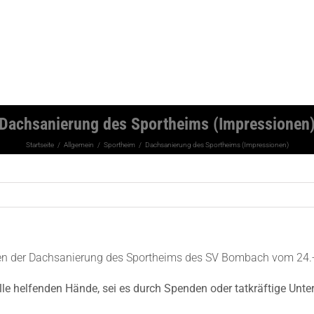
Dachsanierung des Sportheims (Impressionen
Startseite
Allgemein
Sportheim
Dachsanierung des Sportheims (Impressionen)
en der Dachsanierung des Sportheims des SV Bombach vom 24.
lle helfenden Hände, sei es durch Spenden oder tatkräftige Unte