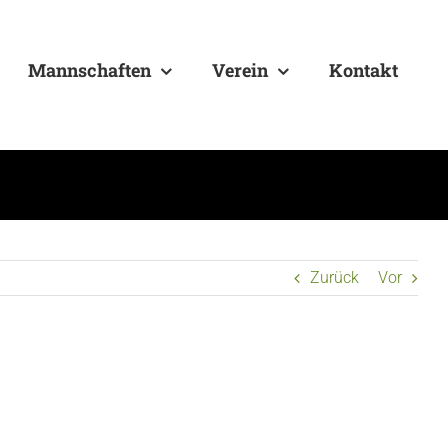
Mannschaften
Verein
Kontakt
Zurück
Vor