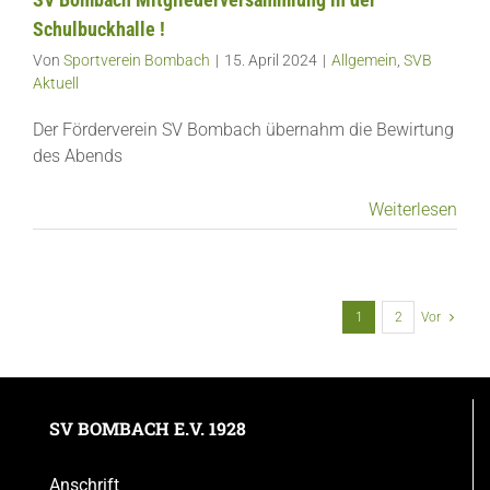
Schulbuckhalle !
Von
Sportverein Bombach
|
15. April 2024
|
Allgemein
,
SVB
Aktuell
Der Förderverein SV Bombach übernahm die Bewirtung
des Abends
Weiterlesen
1
2
Vor
SV BOMBACH E.V. 1928
Anschrift