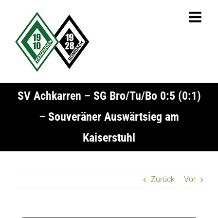
Zum
Inhalt
springen
SV Achkarren – SG Bro/Tu/Bo 0:5 (0:1)
– Souveräner Auswärtsieg am
Kaiserstuhl
Zurück
Vor