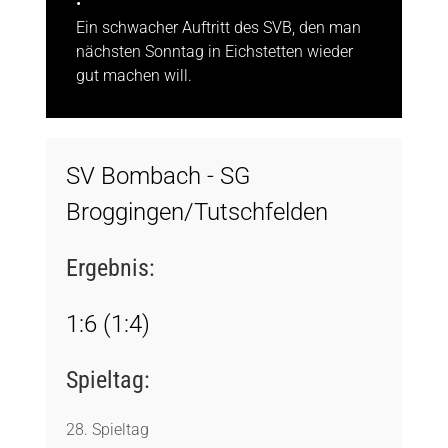
•
Ein schwacher Auftritt des SVB, den man
nächsten Sonntag in Eichstetten wieder
gut machen will.
SV Bombach - SG
Broggingen/Tutschfelden
Ergebnis:
1:6 (1:4)
Spieltag:
28. Spieltag