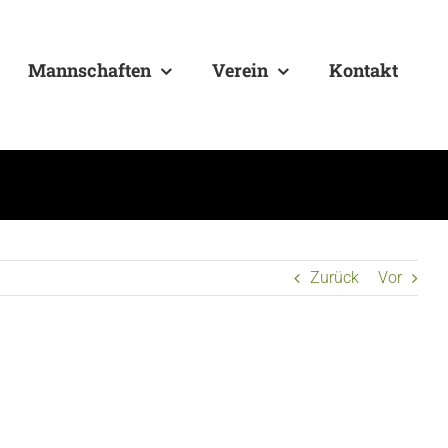
Mannschaften
Verein
Kontakt
Zurück
Vor