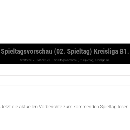
Spieltagsvorschau (02. Spieltag) Kreisliga B1.
Startseite
SVB Aktuell
Spieltagsvorschau (02. Spieltag) Kreisliga B1.
Jetzt die aktuellen Vorberichte zum kommenden Spieltag lesen.