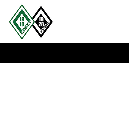
Zum
Inhalt
springen