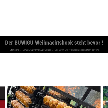
Der BUWIGU Weihnachtshock steht bevor !
Startseite
BUWIGU
Events
SVB Aktuell
Der BUWIGU Weihnachtshock steht bevor !