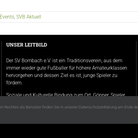
Events
,
SVB Aktuell
UNSER LEITBILD
Der SV Bombach e.V. ist ein Traditionsverein, aus dem
immer wieder gute Fußballer für höhere Amateurklassen
hervorgehen und dessen Ziel es ist, junge Spieler zu
fördern.
Soziale und Kulturelle Bindung zum Ort, Gönner, Spieler
und Freunde stehen im Vordergrund.
n Rechten als Benutzer finden Sie in unserer Datenschutzerklärung am Ende der 