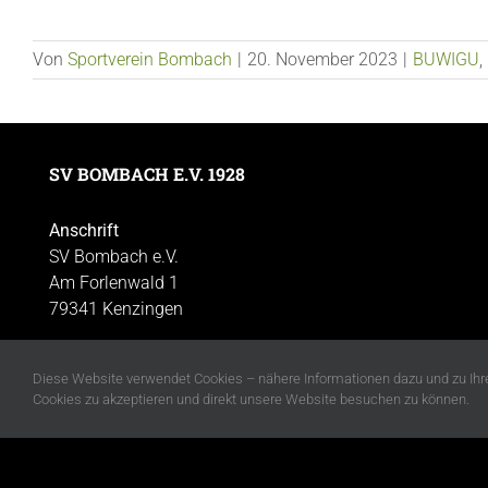
Von
Sportverein Bombach
|
20. November 2023
|
BUWIGU
,
SV BOMBACH E.V. 1928
Anschrift
SV Bombach e.V.
Am Forlenwald 1
79341 Kenzingen
Diese Website verwendet Cookies – nähere Informationen dazu und zu Ihre
Cookies zu akzeptieren und direkt unsere Website besuchen zu können.