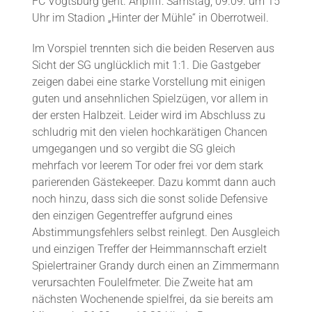
FC Vogtsburg geht. Anpfiff: Samstag, 09.09. um 15
Uhr im Stadion „Hinter der Mühle“ in Oberrotweil.
Im Vorspiel trennten sich die beiden Reserven aus
Sicht der SG unglücklich mit 1:1. Die Gastgeber
zeigen dabei eine starke Vorstellung mit einigen
guten und ansehnlichen Spielzügen, vor allem in
der ersten Halbzeit. Leider wird im Abschluss zu
schludrig mit den vielen hochkarätigen Chancen
umgegangen und so vergibt die SG gleich
mehrfach vor leerem Tor oder frei vor dem stark
parierenden Gästekeeper. Dazu kommt dann auch
noch hinzu, dass sich die sonst solide Defensive
den einzigen Gegentreffer aufgrund eines
Abstimmungsfehlers selbst reinlegt. Den Ausgleich
und einzigen Treffer der Heimmannschaft erzielt
Spielertrainer Grandy durch einen an Zimmermann
verursachten Foulelfmeter. Die Zweite hat am
nächsten Wochenende spielfrei, da sie bereits am