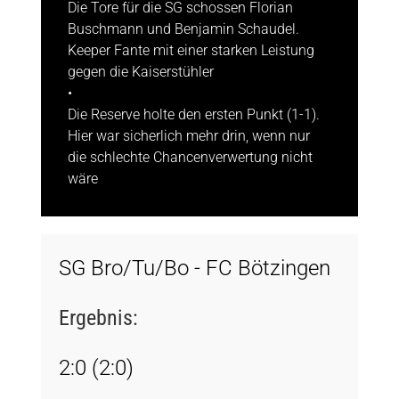
Die Tore für die SG schossen Florian
Buschmann und Benjamin Schaudel.
Keeper Fante mit einer starken Leistung
gegen die Kaiserstühler
•
Die Reserve holte den ersten Punkt (1-1).
Hier war sicherlich mehr drin, wenn nur
die schlechte Chancenverwertung nicht
wäre
SG Bro/Tu/Bo - FC Bötzingen
Ergebnis:
2:0 (2:0)