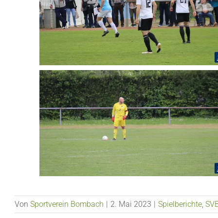
Von
Sportverein Bombach
|
2. Mai 2023
|
Spielberichte
,
SVB