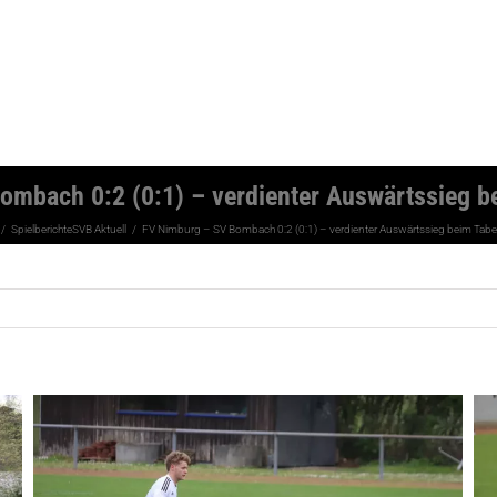
mbach 0:2 (0:1) – verdienter Auswärtssieg be
Spielberichte
SVB Aktuell
FV Nimburg – SV Bombach 0:2 (0:1) – verdienter Auswärtssieg beim Tabell