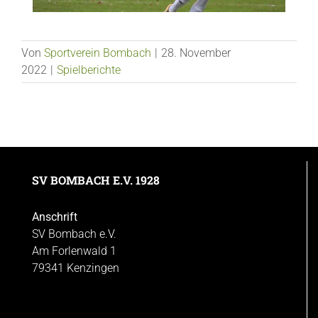
Von
Sportverein Bombach
|
28. November
2022
|
Spielberichte
SV BOMBACH E.V. 1928
Anschrift
SV Bombach e.V.
Am Forlenwald 1
79341 Kenzingen