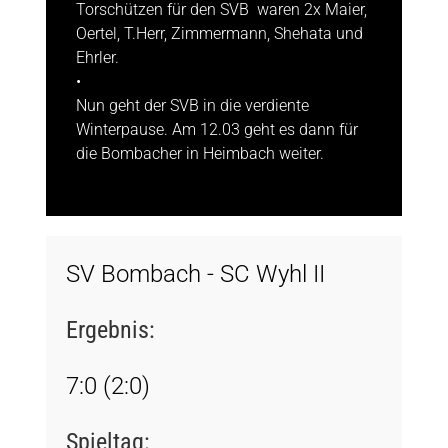
Torschützen für den SVB waren 2x Maier,
Oertel, T.Herr, Zimmermann, Shehata und
Ehrler.
•
Nun geht der SVB in die verdiente
Winterpause. Am 12.03 geht es dann für
die Bombacher in Heimbach weiter.
SV Bombach - SC Wyhl II
Ergebnis:
7:0 (2:0)
Spieltag: