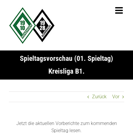
Zum
Inhalt
springen
Spieltagsvorschau (01. Spieltag)
Kreisliga B1.
Zurück
Vor
Jetzt die aktuellen Vorberichte zum kommenden
Spieltag lesen.