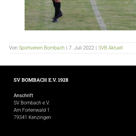
Von
Sportverein Bombach
|
7. Juli 2022
|
SVB Aktuell
SV BOMBACH E.V. 1928
Anschrift
SV Bombach e.V.
Am Forlenwald 1
79341 Kenzingen