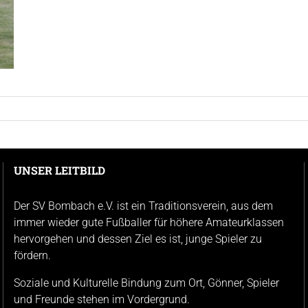
UNSER LEITBILD
Der SV Bombach e.V. ist ein Traditionsverein, aus dem
immer wieder gute Fußballer für höhere Amateurklassen
hervorgehen und dessen Ziel es ist, junge Spieler zu
fördern.
Soziale und Kulturelle Bindung zum Ort, Gönner, Spieler
und Freunde stehen im Vordergrund.