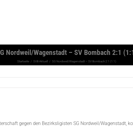
G Nordweil/Wagenstadt – SV Bombach 2:1 (1:
Startseite
SVB Aktuell
SG Nordweil/Wagenstadt – SV Bombach 2:1 (1:1)
sterschaft gegen den Bezirksligisten SG Nordweil/Wagenstadt, k