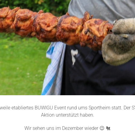
ile etabliertes BUWIGU Event rund ums Sportheim statt. Der SVB
Aktion unterstützt haben.
Wir sehen uns im Dezember wieder 😉 🐔