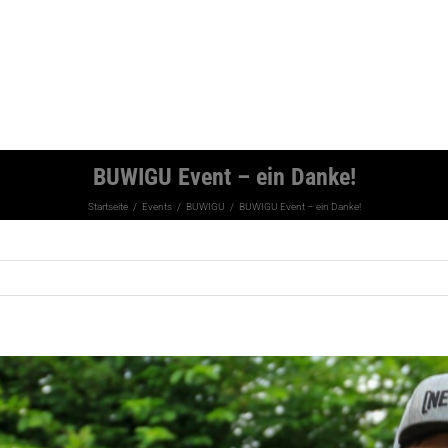
BUWIGU Event – ein Danke!
Startseite
Events
BUWIGU
BUWIGU Event – ein Danke!