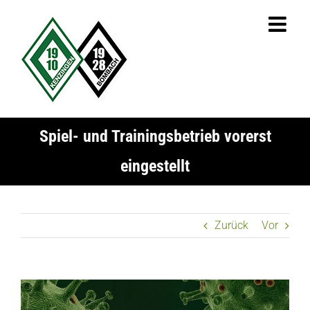
Zum
Inhalt
springen
Spiel- und Trainingsbetrieb vorerst
eingestellt
Zurück
Vor
Zeige
grösseres