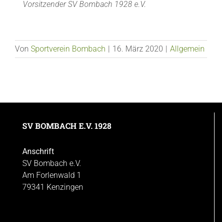
Vorsitzender SV Bombach 1928 e.V.
Von
Sportverein Bombach
|
16. März 2020
|
Allgemein
SV BOMBACH E.V. 1928
Anschrift
SV Bombach e.V.
Am Forlenwald 1
79341 Kenzingen