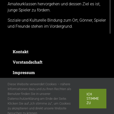
Amateurklassen hervorgehen und dessen Ziel es ist,
junge Spieler zu fördern.
Soziale und Kulturelle Bindung zum Ort, Gönner, Spieler
und Freunde stehen im Vordergrund.
Kontakt
Vorstandschaft
Impressum
Datenschutzerklärung
Diese Website verwendet Cookies – nähere
Informationen dazu und zu Ihren Rechten als
Benutzer finden Sie in unserer
ICH
STIMME
Datenschutzerklärung am Ende der Seite.
ZU
Klicken Sie auf „Ich stimme zu“, um Cookies
zu akzeptieren und direkt unsere Website
© 2022 | Sportverein Bombach e.V
besuchen zu können.