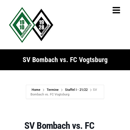
Zum
Inhalt
springen
SV Bombach vs. FC Vogtsburg
Home
Termine
Staffel I - 21/22
SV
Bombach vs. FC Vogtsburg
SV Bombach vs. FC