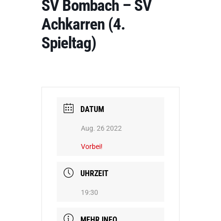
SV Bombach – SV
Achkarren (4.
Spieltag)
DATUM
Aug. 26 2022
Vorbei!
UHRZEIT
19:30
MEHR INFO