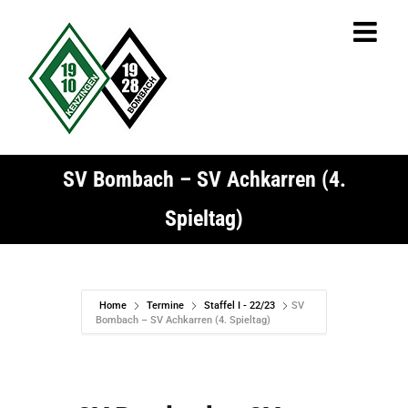
Zum
Inhalt
springen
SV Bombach – SV Achkarren (4.
Spieltag)
Home
Termine
Staffel I - 22/23
SV
Bombach – SV Achkarren (4. Spieltag)