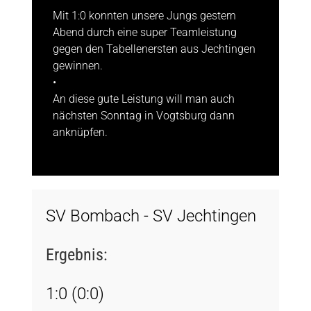
Mit 1:0 konnten unsere Jungs gestern
Abend durch eine super Teamleistung
gegen den Tabellenersten aus Jechtingen
gewinnen.
•
An diese gute Leistung will man auch
nächsten Sonntag in Vogtsburg dann
anknüpfen.
SV Bombach - SV Jechtingen
Ergebnis:
1:0 (0:0)