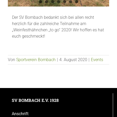
Der SV Bombach bedankt sich bei allen recht
herzlich für die zahlreiche Teilnahme am
„Weinfesthähnchen „to go“ 2020! Wir hoffen es hat
euch geschmeckt!
Von
Sportverein Bombach
|
4. August 2020
|
Events
SV BOMBACH E.V. 1928
Anschrift