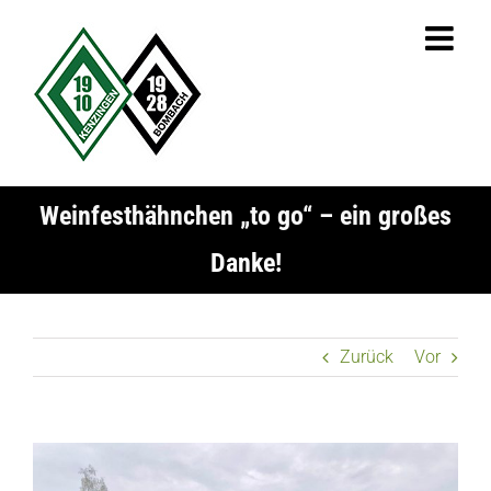
Zum
Inhalt
springen
Weinfesthähnchen „to go“ – ein großes
Danke!
Zurück
Vor
Zeige
grösseres